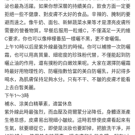
泌也最為活躍。如果你想深層的持續美白，飲食方面一定要
拒絕一些不健康、對皮膚不太好的食品。辛辣的、腌制的要
避而遠之。像牛奶、面包、新鮮蔬菜水果等才是漂亮皮膚所
需要的營養物質。早餐后服用一粒維C，不僅滿足一天的維
C要求，你也可以像檸檬番茄一樣曬不黑，更不會曬傷。
上午10時以后是紫外線最強烈的時候。你可以補擦一次防曬
霜，也可以用高質量、細密度的珍珠粉代替，不僅能起到防
曬止油的作用，還有撲粉的白嫩效果呢。大家在選擇防曬霜
時最好用物理性的、防曬指數恰當的美白防曬乳，并記得多
喝水，為肌膚保持足夠水分。只有不干、不皺的皮膚才能看
上去白皙美麗。
下午1～3時
補水、涂美白精華素，適當休息
紫外線此時最強烈，而血壓及荷爾蒙分泌降低，身體逐漸產
生倦怠感，皮膚易出現細小皺紋。這時若想使皮膚看起來有
生氣，就要順從它，即使是淡妝也要卸掉，把臉洗干凈，并