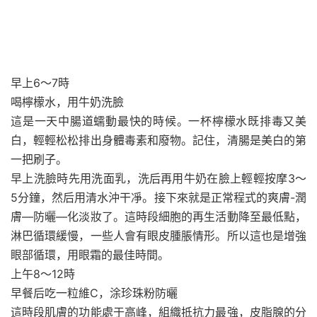
早上6～7時
喝檸檬水，用牛奶洗臉
這是一天中腸道蠕動最快的時候。一杯檸檬水既排毒又美
白，輕輕松松排出身體毒素和廢物。記住，清腸是美白的第
一把刷子。
早上洗臉時先用洗面乳，洗后再用牛奶在臉上輕輕按摩3～
5分鐘，然后用清水沖干凈。接下來就是正常程式的爽膚-潤
膚—防曬—化淡妝了。這時段細胞的再生活動降至最低點，
淋巴循環緩慢，一些人會有眼皮腫脹情形。所以這也是增強
眼部循環，用眼霜的最佳時間。
上午8～12時
早餐后吃一粒維C，涂珍珠粉防曬
這時段肌膚的功能處于高峰，組織抵抗力最強，皮脂腺的分