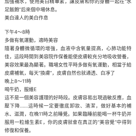
加強補水，使用美白精華素，讓皮膚和你的身體一起在“水
足飯飽”后來個中場休息。
美白達人的美白作息
下午4～8時
多做有氧運動，適時美容
隨著身體微循環的增強，血液中含氧量提高，心肺功能特
佳，這段時間到美容院作保養能使皮膚較充分地吸收營養，
美容效果最為顯著。職場女性平時多做有氧運動，相當于給
皮膚補氧，每天“換膚”，皮膚自然也就通透、白凈了
晚上8～11時
喝牛奶，服維E
這不是一個美容護理的好時段。皮膚容易出現過敏反應，血
壓下降……這時候一定要徹底卸妝、清潔，做好基本的補
水、滋潤，在晚11時之前睡覺。如果臨睡前能喝一杯牛奶并
服用一粒維生素E，你的皮膚就會在真正的“美容覺”中得到
修復和保養。