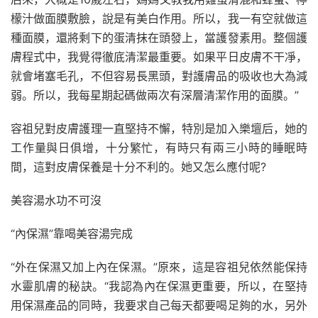
檬汁做面膜敷臉，說是有美白作用。所以，我一有空就做這
種面膜，還將剩下的蛋清抹在頭發上，當護發素用。整個護
膚程式中，我覺得徹底清潔最重要。如果平日皮膚不干凈，
就會堵塞毛孔，不但容易長黑頭，對護膚品的吸收也大為減
弱。所以，我每星期起碼做兩次有深層清潔作用的面膜。”
容祖兒對皮膚護理一直堅持不懈，特別是加入樂壇后，她的
工作量與日俱增，十分繁忙，有時只有兩三小時的睡眠時
間，這對皮膚保養是十分不利的。她又怎么應付呢?
美容湯水功不可沒
“內保濕”靠喝美容湯完成
“外在保濕又加上內在保濕。”原來，這是容祖兒依然能保持
水靈肌膚的秘訣。“我認為內在保濕更重要，所以，在堅持
用保濕產品的同時，我要求自己每天都要喝足夠的水，另外