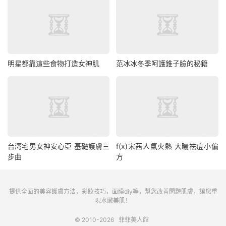
明星都靠這些食物打造女神肌
范冰冰冬季呵護錐子臉的秘籍
台湾宅男女神安心亞 基礎護膚三
f(x)宋茜人氣火熱 大曬祛痘小偏
步曲
方
提供全面的美容護膚方法，彩妝技巧，面膜diy等，幫您改善問題肌膚，讓您重
現水嫩美肌！
© 2010-2026
菲菲美人館