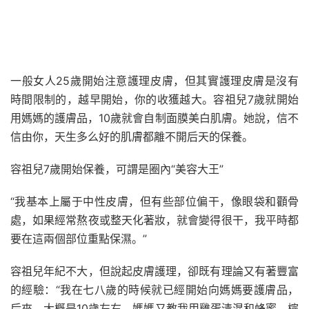
一般女人25歲開始注意護理皮膚，但其實護理皮膚是沒有
時間限制的，越早開始，你的收獲越大。容祖兒7歲就開始
用媽媽的護膚品，10歲就會自制面膜美白肌膚。她說，信不
信由你，天生多么好的肌膚都離不開后天的保養。
容祖兒7歲開始保養，可謂是圈內“美容大王”
“我基本上屬于中性皮膚，但有些部位偏干，像眼袋和顴骨
處，如果經常熬夜或整天化著妝，就會變得很干，我平時都
要在這兩個部位重點保濕。”
容祖兒年紀不大，但說起皮膚護理，卻既有理論又有著豐富
的經驗：“我在七八歲的時候就已經開始向媽媽要護膚品，
后來，大概是10歲左右，媽媽又教我用雞蛋清混和蜂蜜、檸