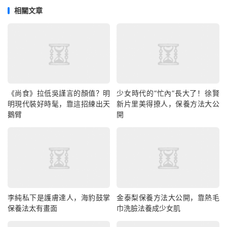
相關文章
《尚食》拉低吳謹言的顏值？明
少女時代的“忙內”長大了！徐賢
明現代裝好時髦，靠這招練出天
新片里美得撩人，保養方法大公
鵝臂
開
李純私下是護膚達人，海豹鼓掌
金泰梨保養方法大公開，靠熱毛
保養法太有畫面
巾洗臉法養成少女肌