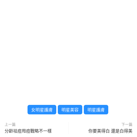
女明星護膚
明星美容
明星護膚
上一篇
下一篇
分齡祛痘甩痘戰略不一樣
你要美得白 還是白得美