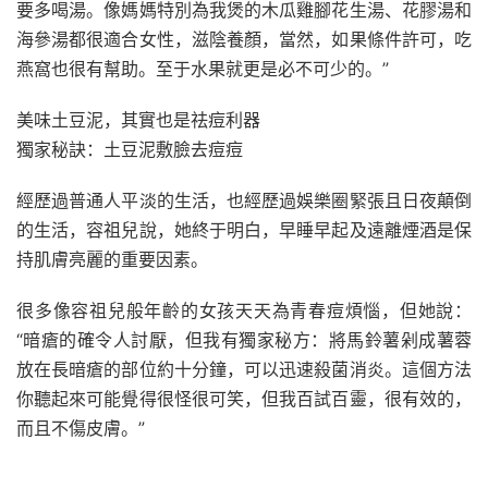
要多喝湯。像媽媽特別為我煲的木瓜雞腳花生湯、花膠湯和
海參湯都很適合女性，滋陰養顏，當然，如果條件許可，吃
燕窩也很有幫助。至于水果就更是必不可少的。”
美味土豆泥，其實也是祛痘利器
獨家秘訣：土豆泥敷臉去痘痘
經歷過普通人平淡的生活，也經歷過娛樂圈緊張且日夜顛倒
的生活，容祖兒說，她終于明白，早睡早起及遠離煙酒是保
持肌膚亮麗的重要因素。
很多像容祖兒般年齡的女孩天天為青春痘煩惱，但她說：
“暗瘡的確令人討厭，但我有獨家秘方：將馬鈴薯剁成薯蓉
放在長暗瘡的部位約十分鐘，可以迅速殺菌消炎。這個方法
你聽起來可能覺得很怪很可笑，但我百試百靈，很有效的，
而且不傷皮膚。”