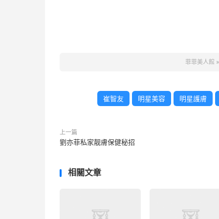
菲菲美人館
崔智友
明星美容
明星護膚
上一篇
劉亦菲私家靓膚保健秘招
相關文章