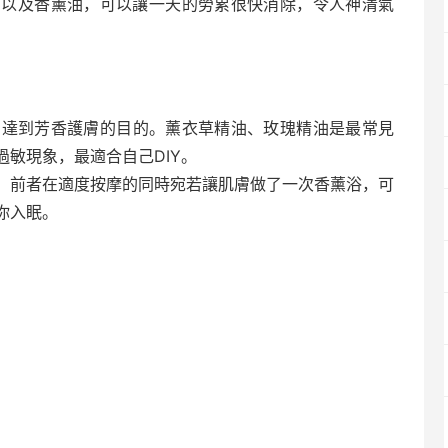
酒以及香薰油，可以讓一天的勞累很快消除，令人神清氣
，達到芳香護膚的目的。薰衣草精油、玫瑰精油是最常見
敏現象，最適合自己DIY。
。前者在適度按摩的同時宛若讓肌膚做了一次香薰浴，可
你入眠。