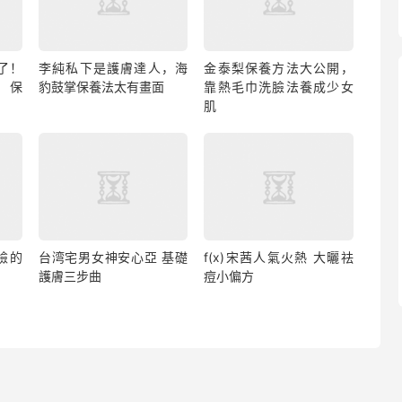
了！
李純私下是護膚達人，海
金泰梨保養方法大公開，
，保
豹鼓掌保養法太有畫面
靠熱毛巾洗臉法養成少女
肌
臉的
台湾宅男女神安心亞 基礎
f(x)宋茜人氣火熱 大曬祛
護膚三步曲
痘小偏方