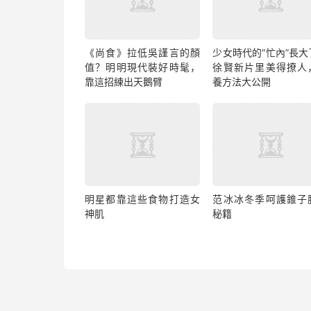
《尚食》拉低吳謹言的顏
少女時代的“忙內”長大
值？明明現代裝好時髦，
徐賢新片里美得撩人
靠這招練出天鵝臂
養方法大公開
明星都靠這些食物打造女
范冰冰冬季呵護錐子
神肌
秘籍