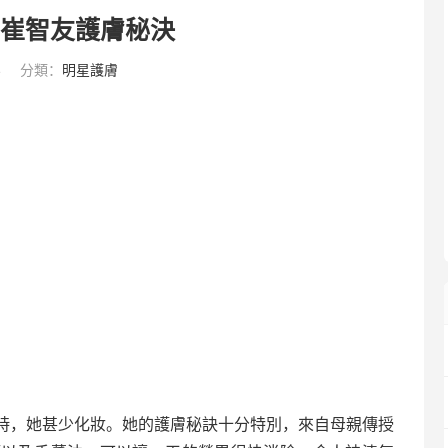
 崔智友護膚秘決
4
分類：
明星護膚
時，她甚少化妝。她的護膚秘訣十分特別，來自母親傳授