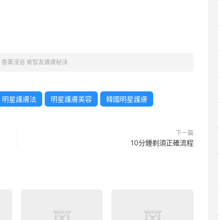
»
香薰浸浴 崔智友護膚秘決
明星護膚法
明星護膚美容
韓國明星護膚
下一篇
10分鍾剃須正確流程