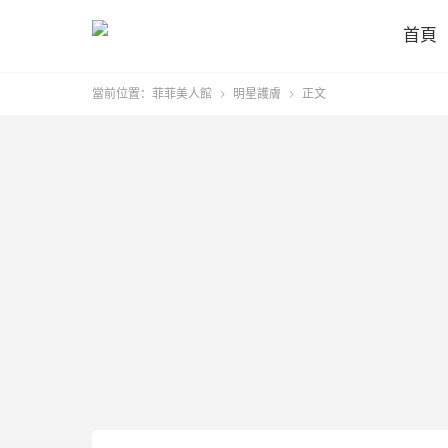
首頁
當前位置：
菲菲美人館
明星護膚
正文

