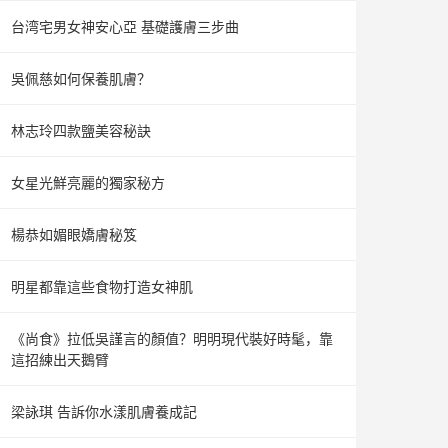
台湾宅男女神安心亞 基礎護膚三步曲
吳佩慈如何保養肌膚？
林志玲四款鹽美容秘訣
女星光鮮亮麗的獨家秘方
楊恭如媚眼嬌膚秘笈
明星都靠這些食物打造女神肌
《尚食》拉低吳謹言的顏值？明明現代裝好時髦，靠
這招練出天鵝臂
梁詠琪 告訴你水漾肌膚養成記