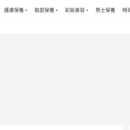
護膚保養
臉部保養
彩妝美容
男士保養
時