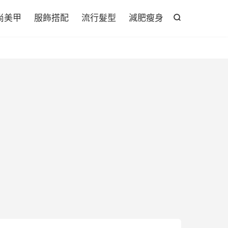

尚美甲
服飾搭配
流行髮型
減肥瘦身
