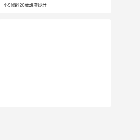
小S減齡20歲護膚妙計