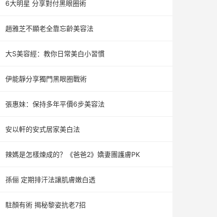
6大明星 分享對付黑眼圈術
趙雅芝不顯老全靠忘齡美容法
大S美容經：教你日常美白小習慣
伊能靜分享獨門黑眼圈戰術
張惠妹：保持多年平價6步美容法
安以軒的安式居家美白法
辣媽是怎樣煉成的？《爸爸2》嬌妻團護膚PK
孫俪 定期排汗法讓肌膚嫩白透
駐顏有術 揭秘黎姿抗老7招