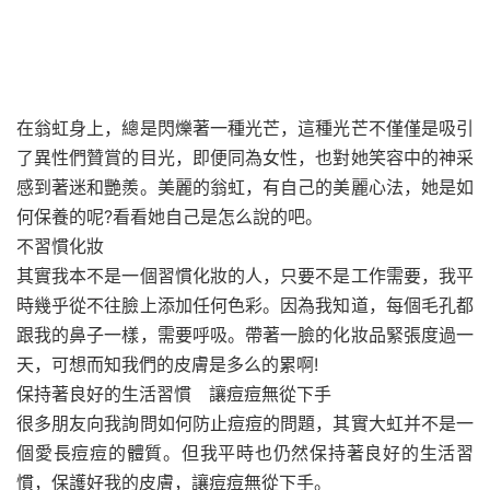
在翁虹身上，總是閃爍著一種光芒，這種光芒不僅僅是吸引
了異性們贊賞的目光，即便同為女性，也對她笑容中的神采
感到著迷和艷羨。美麗的翁虹，有自己的美麗心法，她是如
何保養的呢?看看她自己是怎么說的吧。
不習慣化妝
其實我本不是一個習慣化妝的人，只要不是工作需要，我平
時幾乎從不往臉上添加任何色彩。因為我知道，每個毛孔都
跟我的鼻子一樣，需要呼吸。帶著一臉的化妝品緊張度過一
天，可想而知我們的皮膚是多么的累啊!
保持著良好的生活習慣 讓痘痘無從下手
很多朋友向我詢問如何防止痘痘的問題，其實大虹并不是一
個愛長痘痘的體質。但我平時也仍然保持著良好的生活習
慣，保護好我的皮膚，讓痘痘無從下手。