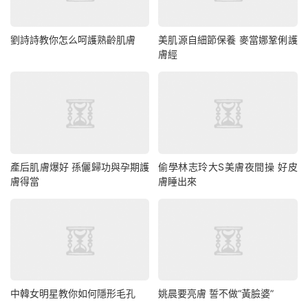
劉詩詩教你怎么呵護熟齡肌膚
美肌源自細節保養 麥當娜鞏俐護
膚經
產后肌膚爆好 孫儷歸功與孕期護
偷學林志玲大S美膚夜間操 好皮
膚得當
膚睡出來
中韓女明星教你如何隱形毛孔
姚晨要亮膚 誓不做“黃臉婆”