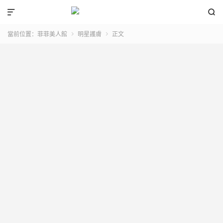


當前位置：
菲菲美人館
明星護膚
正文

