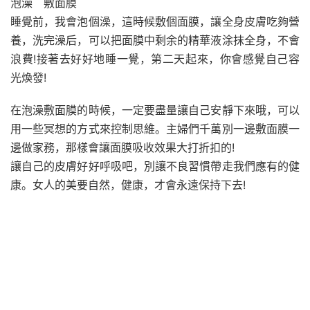
泡澡 敷面膜
睡覺前，我會泡個澡，這時候敷個面膜，讓全身皮膚吃夠營
養，洗完澡后，可以把面膜中剩余的精華液涂抹全身，不會
浪費!接著去好好地睡一覺，第二天起來，你會感覺自己容
光煥發!
在泡澡敷面膜的時候，一定要盡量讓自己安靜下來哦，可以
用一些冥想的方式來控制思維。主婦們千萬別一邊敷面膜一
邊做家務，那樣會讓面膜吸收效果大打折扣的!
讓自己的皮膚好好呼吸吧，別讓不良習慣帶走我們應有的健
康。女人的美要自然，健康，才會永遠保持下去!