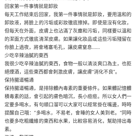
回家第一件事情就是卸妝
每天工作結束后回家，我第一件事情就是卸妝，要用溫和的
卸妝液，將臉上的污垢或彩妝徹底擦掉。即使是沒有化妝，
但每天在外面，皮膚上也沾滿了灰塵和污垢，同樣要以溫和
的潔面方式徹底清潔皮膚。如果讓化妝品或這些污垢殘留在
你臉上過夜，將會堵塞毛孔，讓皮膚窒息……
少吃辛辣油膩的東西
我很少吃辛辣油膩的東西，食物一般以清淡爽口為主，也拒
絕煙酒，這些東西都會刺激皮膚，讓皮膚“消化不良”。
保持腸道暢通
保持腸道暢通，是排除體內毒素的重要條件。如果體記憶體
積毒素的話，會引起的膚色暗沉，長小痘痘。所以女人們一
定要多喝水，有句順口溜可以大家可以經常掛在嘴邊，時時
提醒自己哦：“多喝水，不易老，會睡的女人美到老。”同時
也要多吃粗纖維的東西和水果，比較容易消化，幫助排出毒
素。