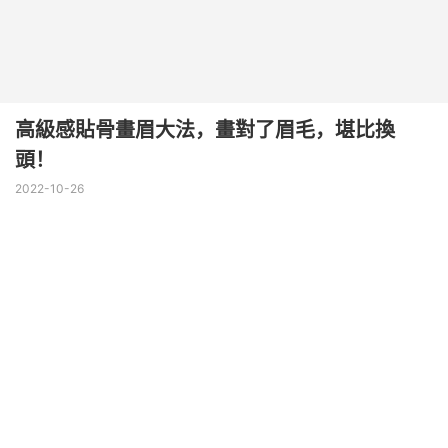
高級感貼骨畫眉大法，畫對了眉毛，堪比換
頭！
2022-10-26