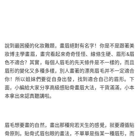
說到最困擾的化妝難題，畫眉絕對有名字！你是不是跟著美
妝博主學畫眉，畫完看起來奇奇怪怪、線條生硬、眉形&眉
色不適合？其實，每個人眉毛的先天條件是不一樣的，而且
眉形的變化又多種多樣，別人畫著的漂亮眉毛并不一定適合
你！所以姐妹們要從自身出發，找到適合自己的眉形。下
面，小編給大家分享高級感貼骨畫眉大法，干貨滿滿，小本
本拿出來認真聽講啦。
眉毛想要畫的自然，畫出那種宛若天生的感覺，就要遵循貼
骨原則。貼骨式眉包眼的畫法，不單單是指某一種眉形，而