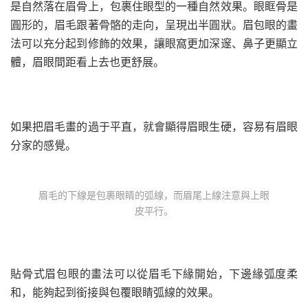
是自然落在眉骨上，包裹住眼型的一種自然效果。眼眶骨是
圓形的，眉毛跟著骨骼的走向，呈現出半圓狀。眉包眼的畫
法可以充分起到修飾的效果，讓眼窩更加深邃、鼻子更顯立
體，眉眼間距看上去也更舒展。
如果把眉毛畫的過于平直，就會顯得眉眼生硬，容易有眉眼
分家的感覺。
眉毛的下線是包裹眼睛的弧線，而眉尾上線注意與上眼
皮平行。
貼骨式眉包眼的畫法可以從眉毛下緣開始，下邊緣弧度柔
和，能夠起到銜接與包覆眼睛弧線的效果。