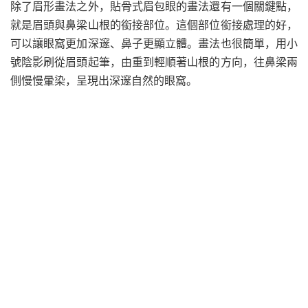
除了眉形畫法之外，貼骨式眉包眼的畫法還有一個關鍵點，
就是眉頭與鼻梁山根的銜接部位。這個部位銜接處理的好，
可以讓眼窩更加深邃、鼻子更顯立體。畫法也很簡單，用小
號陰影刷從眉頭起筆，由重到輕順著山根的方向，往鼻梁兩
側慢慢暈染，呈現出深邃自然的眼窩。