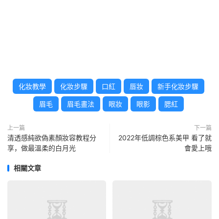
化妝教學
化妝步驟
口紅
唇妝
新手化妝步驟
眉毛
眉毛畫法
眼妝
眼影
腮紅
上一篇
下一篇
清透感純欲偽素顏妝容教程分
2022年低調棕色系美甲 看了就
享，做最溫柔的白月光
會愛上哦
相關文章