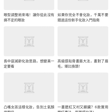
眼型調整術來咯！讓你從此沒有
如果你完全不會化妝，千萬不要
搞不定的眼妝
錯過這份新手化妝入門指南
長中庭減齡化妝思路，想變美一
高級感貼骨畫眉大法，畫對了眉
定要看
毛，堪比換頭！
凸嘴女孩這樣化妝，告別土氣顏
一畫腮紅又村又顯臟？6款實用