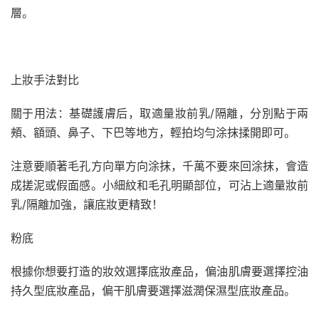
層。
上妝手法對比
關于用法：基礎護膚后，取適量妝前乳/隔離，分別點于兩
頰、額頭、鼻子、下巴等地方，輕拍均勻涂抹揉開即可。
注意要順著毛孔方向單方向涂抹，千萬不要來回涂抹，會造
成搓泥或假面感。小細紋和毛孔明顯部位，可沾上適量妝前
乳/隔離加強，讓底妝更精致！
粉底
根據你想要打造的妝效選擇底妝產品，偏油肌膚要選擇控油
持久型底妝產品，偏干肌膚要選擇滋潤保濕型底妝產品。