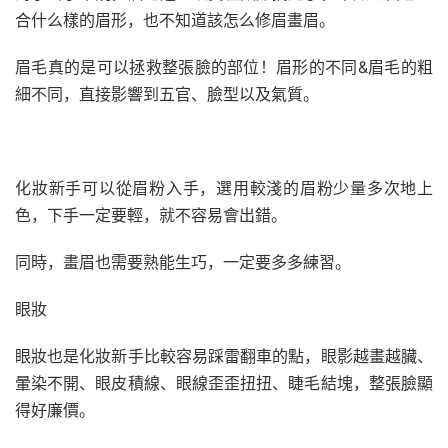
合什么樣的眉形，也不知道該怎么修眉畫眉。
眉毛真的是可以拯救整張臉的部位！眉形的不同&眉毛的粗
細不同，直接影響到五官、臉型以及氣質。
化妝新手可以從眉粉入手，選用較淺的眉粉少量多次地上
色，下手一定要輕，就不容易會出錯。
同時，畫眉也需要熟能生巧，一定要多多練習。
眼妝
眼妝也是化妝新手比較容易踩雷翻車的點，眼影越畫越臟、
暈染不開、眼皮積線、眼線歪歪扭扭、睫毛結塊，整張臉顯
得好廉價。