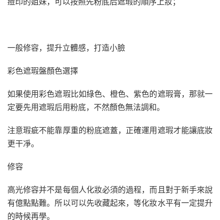
痘印的姐妹，可以按照先粉底后遮瑕的順序上妝；
一般修容，提升立體感，打造小臉
彩色遮瑕盤顏色選擇
如果使用彩色遮瑕比如綠色、橙色、紫色的遮瑕膏，那就一
定要先用遮瑕后用粉底，不然顏色無法調和。
注意瑕疵不能靠厚重的粉底遮蓋，正確運用遮瑕才能讓底妝
更干凈。
修容
高光修容并不是每個人化妝必須的過程，而且對于新手來說
有億點點難。所以可以先收藏起來，等化妝水平有一定提升
的時候再學。