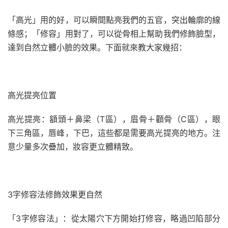
「高光」用的好，可以瞬間點亮我們的五官，突出輪廓的線
條感；「修容」用對了，可以從骨相上幫助我們修飾臉型，
達到自然立體小臉的效果。下面就來教大家幾招：
高光提亮位置
高光提亮：額頭＋鼻梁（T區），眉骨＋顴骨（C區），眼
下三角區，唇峰，下巴，這些都是需要高光提亮的地方。注
意少量多次疊加，妝容更立體精致。
3字修容法修飾效果更自然
「3字修容法」：從太陽穴下方開始打修容，略過凹陷部分