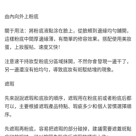
由內向外上粉底
關于用法：將粉底液點涂在臉上，從臉頰到邊緣均勻鋪開，
這樣粉底中間厚邊緣薄，有簡單的修容效果。搭配使用美妝
蛋，上妝服帖、速度又快！
注意速干持妝型粉底分區域抹開，不然你會發現一邊干了，
另一邊還沒有拍均勻，導致底妝有斑駁結塊的現象。
遮瑕
先來說說遮瑕和底妝的順序，遮瑕用在粉底前或者粉底后都
可以，主要根據遮瑕產品特點、瑕疵多少和個人習慣選擇順
序。
先遮瑕再粉底，容易把遮瑕的部分碰掉，建議需要遮蓋斑點