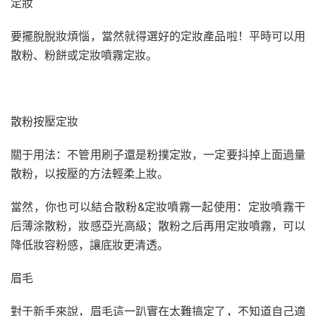
定妝
要擺脫脫妝煩惱，當然就得選好的定妝產品啦！平時可以用
散粉、粉餅或定妝噴霧定妝。
散粉按壓定妝
關于用法：不管用刷子還是粉撲定妝，一定要抖掉上面過量
散粉，以按壓的方法輕柔上妝。
當然，你也可以結合散粉&定妝噴霧一起使用：定妝噴霧干
后薄涂散粉，妝感亞光高級；散粉之后再用定妝噴霧，可以
降低妝容粉感，讓底妝更清透。
眉毛
對于新手來說，眉毛這一趴實在太難搞定了，不知道自己適