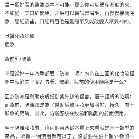
畫一個好看的整妝基本不可能。那么你可以循序漸進的來，
不如從一支口紅開始，之后可以嘗試畫眉毛，再慢慢接觸底
妝、腮紅這些，口紅和眉毛是最簡單又能改變人精氣神的。
具體化妝步驟
底妝
妝前乳/隔離
不是說好一年四季都要「防曬」嗎？怎么在上面的化妝流程
圖中就消失了呢？防曬、隔離、妝前的使用順序是什么？
因為防曬是幫助皮膚抵御紫外線的傷害，屬于護膚的范疇；
而妝前、隔離都是為了幫助后續底妝更加服帖、持久，屬于
彩妝的范疇。因此，防曬應該在妝前和隔離的前面使用。
至于隔離和妝前，這兩個東西從本質上來看就是同一類型的
產品，選擇一個使用就可以了，沒必要在臉上額外疊加一