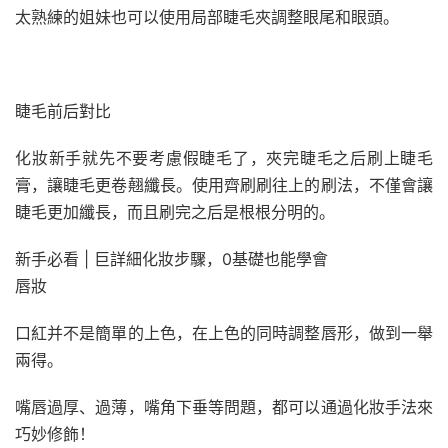
太熟練的姐妹也可以使用局部睫毛夾調整眼尾和眼頭。
睫毛前后對比
化妝新手就先不要考慮假睫毛了，夾完睫毛之后刷上睫毛
膏，讓睫毛更卷翹纖長。使用齊刷刷往上的刷法，不僅會讓
睫毛更加纖長，而且刷完之后是根根分明的。
新手必看 | 巨詳細化妝步驟，0基礎也能學會
唇妝
口紅并不是簡單的上色，在上色的同時調整唇形，做到一舉
兩得。
嘴唇過厚、過薄，嘴角下垂等問題，都可以通過化妝手法來
巧妙修飾！