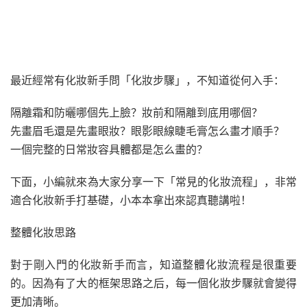
最近經常有化妝新手問「化妝步驟」，不知道從何入手：
隔離霜和防曬哪個先上臉？妝前和隔離到底用哪個？
先畫眉毛還是先畫眼妝？眼影眼線睫毛膏怎么畫才順手？
一個完整的日常妝容具體都是怎么畫的？
下面，小編就來為大家分享一下「常見的化妝流程」，非常
適合化妝新手打基礎，小本本拿出來認真聽講啦！
整體化妝思路
對于剛入門的化妝新手而言，知道整體化妝流程是很重要
的。因為有了大的框架思路之后，每一個化妝步驟就會變得
更加清晰。