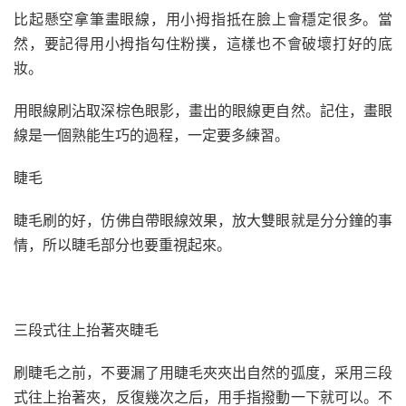
比起懸空拿筆畫眼線，用小拇指抵在臉上會穩定很多。當
然，要記得用小拇指勾住粉撲，這樣也不會破壞打好的底
妝。
用眼線刷沾取深棕色眼影，畫出的眼線更自然。記住，畫眼
線是一個熟能生巧的過程，一定要多練習。
睫毛
睫毛刷的好，仿佛自帶眼線效果，放大雙眼就是分分鐘的事
情，所以睫毛部分也要重視起來。
三段式往上抬著夾睫毛
刷睫毛之前，不要漏了用睫毛夾夾出自然的弧度，采用三段
式往上抬著夾，反復幾次之后，用手指撥動一下就可以。不