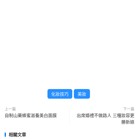
化妝技巧
美妝
上一篇
下一篇
自制山藥蜂蜜滋養美白面膜
出席婚禮不做路人 三種妝容更
勝新娘
相關文章