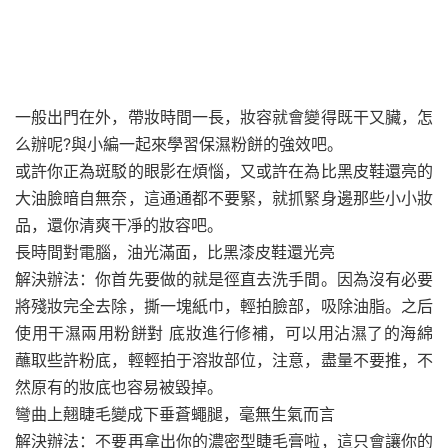
一般出門在外，帶妝時間一長，妝容就會變得既干又臟，怎
么辦呢?與小編一起來學習保濕粉餅的強效吧。
或許你正為斑駁的眼影在煩惱，又或許在為比黑皮鞋還亮的
大油臉暗自無奈，這通通都不要緊，就抓緊身邊那些小小妝
品，還你清爽干凈的妝容吧。
長時間對電腦，油光滿面，比黑漆皮鞋還光亮
解決辦法：你首先要做的就是徑直去洗手間。因為沒有必要
將殘妝完全去除，撕一塊紙巾，輕拍臉部，吸除油脂。之后
使用干濕兩用粉餅對 底妝進行修補，可以用沾濕了的海綿
蘸取些許粉底，輕輕拍于溶妝部位，注意，盡量不要推，不
然原有的妝底也容易被毀掉。
彎曲上翹睫毛變成下垂蒼蠅腿，毫無生氣而言
解決辦法：不要再拿出你的濃密型睫毛膏啦，這只會讓你的