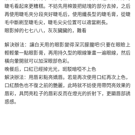
睫毛看起來更糟糕。不妨先用棉簽把結塊的部分去掉，之后
再使用睫毛夾分段夾好睫毛后，使用纖長型的睫毛膏，從睫
毛中斷刷至睫毛尖，睫毛尖尖位置可以適當刷長。
眼影掉的七七八八，灰灰臟臟的，難看
解決辦法：讓白天用的眼影變得深沉朦朧吧!只要在眼瞼上
輕輕暈一點眼影膏，再用持久型的眼線筆畫一遍眼線，然后
橫向暈開就可以加深眼部色彩。
晚餐后，口紅已經掉光光，斑駁暗啞不上色
解決辦法：用唇彩點亮嬌唇。若是再次使用口紅再次上色，
口紅顏色也不復之前的艷麗，此時就不妨使用帶閃亮效果的
唇彩，具閃亮粒子的唇彩反而在燈光的折射下，更顯唇部誘
惑感。