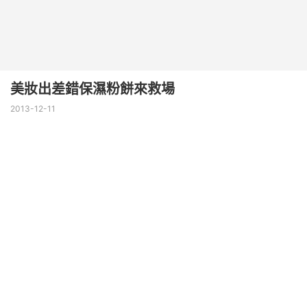
美妝出差錯保濕粉餅來救場
2013-12-11