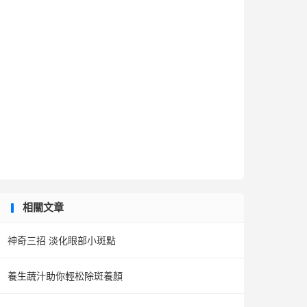
相關文章
神奇三招 淡化眼部小斑點
養生蔬汁助你輕松除斑養顏