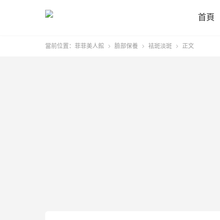
首頁
當前位置：
菲菲美人館
臉部保養
袪斑淡斑
正文


