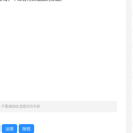
»
不要讓頸紋透露你的年齡
淡斑
除斑