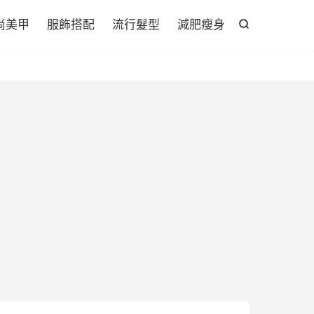

尚美甲
服飾搭配
流行髮型
減肥瘦身
