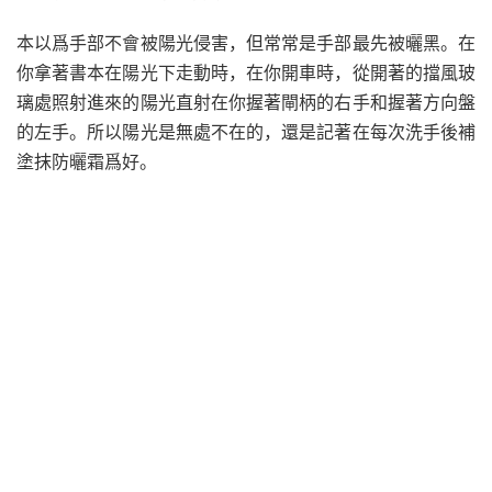
本以爲手部不會被陽光侵害，但常常是手部最先被曬黑。在
你拿著書本在陽光下走動時，在你開車時，從開著的擋風玻
璃處照射進來的陽光直射在你握著閘柄的右手和握著方向盤
的左手。所以陽光是無處不在的，還是記著在每次洗手後補
塗抹防曬霜爲好。