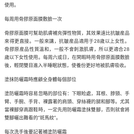
使用。
每周用骨膠原面膜敷臉一次
骨膠原面膜可幫助肌膚補充彈性物質，其效果遠比抗皺産品
來得更直接。一般來講，抗皺産品適用于28歲以上女性。
骨膠原産品性質溫和，一般不會刺激肌膚，所以更適合28
歲以下女性使用。每周六或日，在閑暇時用骨膠原面膜敷臉
後，輕閉雙目進入半睡眠狀態，使養份更好地被肌膚吸收。
塗抹防曬霜時應顧全身體每個部位
塗防曬霜時容易忽略的部位有：下眼睑處，耳根、脖頸、手
臂、手腕、手背、裸露著的肩頭、穿絲襪的腿和腳等。尤其
當裸腳穿高跟鞋時，一定先用防曬霜塗抹雙腳，否則就會將
雙腳曬出難看的“斑馬紋”。
每次洗手後要記著補塗防曬霜