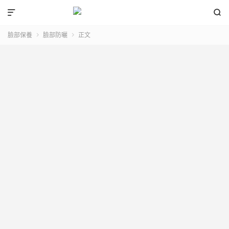


臉部保養
臉部防曬
正文

