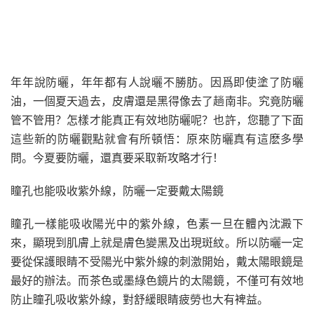
年年說防曬，年年都有人說曬不勝肪。因爲即使塗了防曬
油，一個夏天過去，皮膚還是黑得像去了趟南非。究竟防曬
管不管用？怎樣才能真正有效地防曬呢？也許，您聽了下面
這些新的防曬觀點就會有所頓悟：原來防曬真有這麽多學
問。今夏要防曬，還真要采取新攻略才行！
瞳孔也能吸收紫外線，防曬一定要戴太陽鏡
瞳孔一樣能吸收陽光中的紫外線，色素一旦在體內沈澱下
來，顯現到肌膚上就是膚色變黑及出現斑紋。所以防曬一定
要從保護眼睛不受陽光中紫外線的刺激開始，戴太陽眼鏡是
最好的辦法。而茶色或墨綠色鏡片的太陽鏡，不僅可有效地
防止瞳孔吸收紫外線，對舒緩眼睛疲勞也大有裨益。