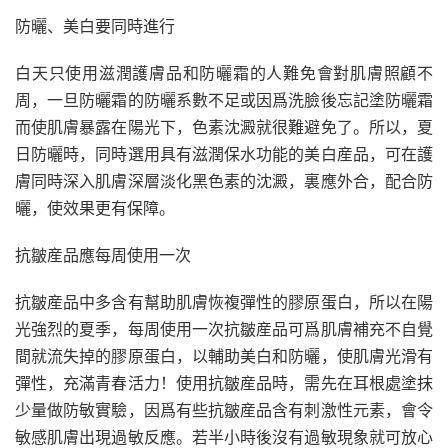
防曬、美白要同時進行
白天只使用滋潤護膚品和防曬霜的人難免會對肌膚照顧不
周，一旦防曬霜的防曬系數不足或因爲洗臉後忘記塗防曬霜
而使肌膚暴露在陽光下，色素沈澱就很難避免了。所以，夏
日防曬時，同時選用具有滋潤保水功能的美白産品，可在護
膚同時深入肌膚深層淡化黑色素的沈澱，裏應外合，配合防
曬，使效果更有保障。
抗皺産品應每周使用一次
抗皺産品中多含有幫助肌膚恢複彈性的膠原蛋白，所以在陽
光強烈的夏季，每周使用一次抗皺産品可爲肌膚補充不自覺
間就流失掉的膠原蛋白，以輔助美白和防曬，使肌膚光滑有
彈性，充滿青春活力！使用抗皺産品時，需先在耳根處塗抹
少量做防敏實驗，因爲有些抗皺産品含有刺激性元素，會令
敏感肌膚出現過敏反應。若半小時後沒有過敏現象就可放心