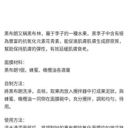
黑布朗又稱黑布林，屬于李子的一種水果，黑李子中含有極
為豐富的抗氧化元素花青素，能促進肌膚肌膚生成膠原質，
幫助保持肌膚的彈性，有效延緩肌膚衰老。
面膜材料：
黑布朗1個，蜂蜜、橄欖油各適量
自制方法：
將黑布朗洗凈，去核，取果肉放入攪拌器中打成果泥狀，與
蜂蜜、橄欖油一同倒在面膜碗中，充分攪拌，調和均勻，待
用。
使用方法：
溫水清潔面部后，將調制好的黑布朗抗氧化面膜均勻地涂抹