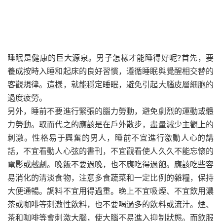
睡眠是健康的巨大源泉。男子怎樣才能睡得好呢?首先，要
養成按時入睡和起床的良好習慣，遵循睡眠與覺醒相交替的
客觀規律。這樣，就能穩定睡眠，避免引起大腦皮層細胞的
過度疲勞。
另外，睡前不要進行緊張的腦力勞動，避免劇烈的運動或體
力勞動。取而代之的應該是在戶外散步，盡量減少主觀上的
刺激。性格易于興奮的男人，睡前不宜進行激動人心的講
話，不宜看動人心弦的書刊，不宜觀看使人久久不能忘懷的
電影或戲劇。晚飯不要過晚，也不應吃得過飽。應該吃些容
易消化的清淡食物，注意多食蔬菜和一定比例的雜糧，保持
大便通暢。調料不宜用得過重。晚上不宜吸煙、不宜飲用濃
茶或咖啡等刺激性飲料，也不要喝過多的飲料或流汁。煙、
茶和咖啡等會刺激大腦，使大腦不易進入抑制狀態。而飲服