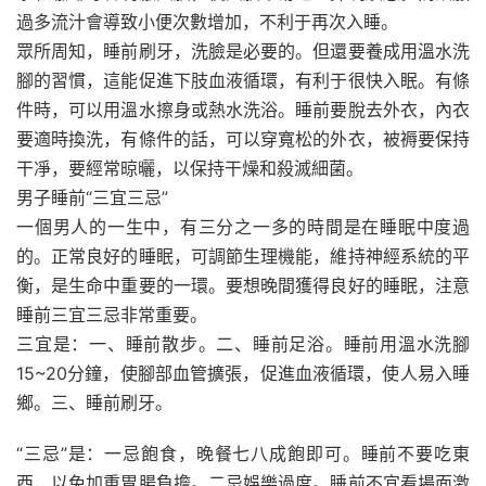
過多流汁會導致小便次數增加，不利于再次入睡。
眾所周知，睡前刷牙，洗臉是必要的。但還要養成用溫水洗
腳的習慣，這能促進下肢血液循環，有利于很快入眠。有條
件時，可以用溫水擦身或熱水洗浴。睡前要脫去外衣，內衣
要適時換洗，有條件的話，可以穿寬松的外衣，被褥要保持
干凈，要經常晾曬，以保持干燥和殺滅細菌。
男子睡前“三宜三忌”
一個男人的一生中，有三分之一多的時間是在睡眠中度過
的。正常良好的睡眠，可調節生理機能，維持神經系統的平
衡，是生命中重要的一環。要想晚間獲得良好的睡眠，注意
睡前三宜三忌非常重要。
三宜是：一、睡前散步。二、睡前足浴。睡前用溫水洗腳
15~20分鐘，使腳部血管擴張，促進血液循環，使人易入睡
鄉。三、睡前刷牙。
“三忌”是：一忌飽食，晚餐七八成飽即可。睡前不要吃東
西，以免加重胃腸負擔。二忌娛樂過度。睡前不宜看場面激