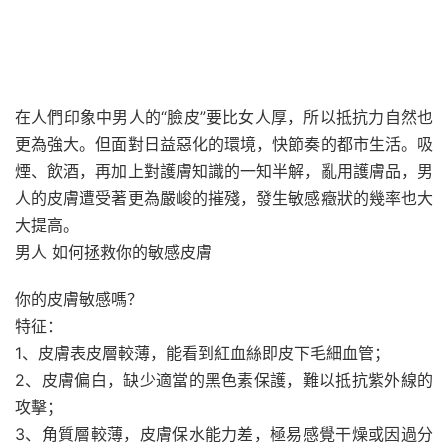
在人們印象中男人的“臉皮”要比女人厚，所以抵抗力自然也
更為強大。但面對日益惡化的環境，快節奏的都市生活。吸
煙、飲酒，再加上對護膚知識的一知半解，亂用護膚品，男
人的皮膚遭受著更為嚴峻的摧殘，發生敏感癥狀的幾率也大
大提高。
男人 如何拯救你的敏感皮膚
你的皮膚敏感嗎？
特征：
1、皮膚表皮層較薄，能看到紅血絲即皮下毛細血管；
2、皮膚偏白，缺少適當的黑色素保護，難以抵抗紫外線的
攻擊；
3、角質層較薄，皮膚保水能力差，極易感覺干燥或因過分