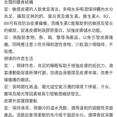
合理的膳食結構
宜：敏感皮膚的人飲食宜清淡，多喝水多喝湯保持體內水分
充足，攝取足夠的鈣、蛋白質及維生素。維生素A、B2、
B6可有效防治皮膚瘙癢，而維生素C能幫助對抗敏感及發炎
的癥狀，促進皮膚制造膠原蛋白，加強皮膚儲水功能。
忌：高脂肪食物，魚、蝦、蟹等海產品，以免引發皮膚瘙
癢。同時應注意少吃辛辣刺激性食物，少飲酒少喝咖啡，不
吸煙。
規律的作息生活
宜：，規律作息，充足的睡眠有助于增強皮膚的抵抗力，適
當運動能促進新陳代謝，加速血液循環至皮膚末端，改善干
燥瘙癢的癥狀。
忌：長時間在高溫、陽光或空氣污濁的環境下停留，汗水、
塵埃及陽光等因素極易引發敏感癥狀發生。
皮膚外部護理要點
宜：保持清潔，用偏冷的溫水洗臉，選用溫和的弱酸性潔面
產品。洗臉后套用柔軟的毛巾吸干面部水分。選擇膏狀深層