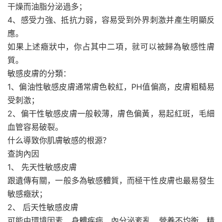
干燥而油脂分泌過多；
4、感受力強、抵抗力弱，容易受到外界刺激并產生明顯反
應。
如果上述癥狀中，你占其中二項，就可以被歸為敏感性膚
質。
敏感皮膚的分類：
1、偏油性敏感皮膚通常膚色較紅，PH值偏高，皮膚粗糙易
受刺激；
2、偏干性敏感皮膚一般較薄，膚色偏黃，易起紅斑，毛細
血管容易破裂。
什么導致你肌膚敏感的根源？
查詢內因
1、 先天性敏感皮膚
跟遺傳有關，一般多為敏感體質，而極干性皮膚也最易發生
敏感癥狀；
2、 后天性敏感皮膚
可能由環境因素、身體疾病、內分泌紊亂、營養不均衡、精