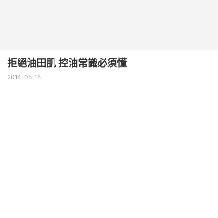
拒絕油田肌 控油常識必須懂
2014-05-15