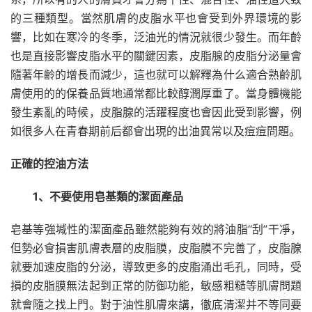
的三種類型。當然肌膚的皮脂水平也會受到外界環境的影
響，比如在寒冷的冬季，泛油光的情況就很少發生。而年齡
也是直接影響皮脂水平的關鍵因素，皮脂腺的皮脂分泌量會
隨著年齡的增長而減少，這也就可以解釋為什么適合熟齡肌
膚使用的的保養品質地通常都比較醇潤厚重了。當身體機能
發生紊亂的時候，皮脂腺的活躍程度也會因此受到影響，例
如很多人在青春期前后都會出現的出油異常以及痘痘問題。
正確的控油方法
1、不要使用皂基類的潔面產品
皂基等強堿性的潔面產品雖然能夠有效的將油脂“刮”干凈，
但勢必會損害肌膚表層的皮脂膜，皮脂膜不完善了，皮脂腺
就要加速皮脂的分泌，導致更多的皮脂涌出毛孔，同時，受
損的皮脂膜無法起到正常的防御功能，敏感粗糙等肌膚問題
就會隨之找上門。對于油性肌膚來講，徹底清潔并不等同要