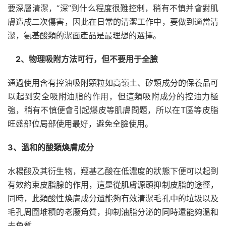
要深層清潔，“深”到什么程度很難控制，稍有不慎并會對肌
膚造成二次傷害，因此在日常的清潔工作中，要做到適當清
潔，氨基酸類的潔面產品是最理想的選擇。
2、物理吸附方法可行，但不要用于全臉
通過使用含有控油吸附顆粒如高嶺土、矽類成分的保養品可
以起到安全吸附油脂的作用，但這類吸附成分的控油力極
強，稍有不慎便會引起爆皮等肌膚問題，所以在T區等皮脂
旺盛部位局部使用最好，避免全臉使用。
3、溫和的酸類煥膚成分
水楊酸及其衍生物，羥基乙酸在低濃度的狀態下便可以起到
有效約束皮脂腺的作用，這是從肌膚源頭抑制皮脂的途徑，
同時，此類酸性煥膚成分還能夠有效清潔毛孔中的垃圾以及
毛孔周圍堆積的老廢角質，抑制油脂分泌的同時還能夠溫和
去角質。