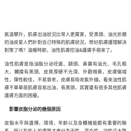
氣溫攀升，肌膚出油狀況比常人更厲害，受黑頭、油光折磨
的油皮星人們針對自己特殊的肌膚狀況，想好肌膚護理解決
對策了嗎？溫暖時節，油性肌膚控油&護膚手冊來了。
油性肌膚是指油脂分泌旺盛、額頭、鼻翼有油光、毛孔粗
大、觸摸有黑頭、皮質厚硬不光滑、外觀暗黃，皮膚偏堿
性，彈性較佳，不易衰老，皮膚易吸收紫外線。看來油性肌
膚不單單是肌膚容易出油，長黑頭，其實還有很多其他肌膚
護膚方面的困擾。
影響皮脂分泌的幾個原因
皮脂水平與遺傳，環境，年齡以及身體機能都有重要的聯
系，所以有的人的膚質才會分為干性、混合性、油性這大致