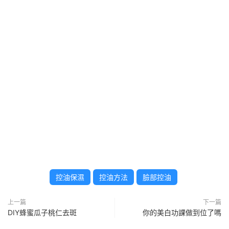
控油保濕
控油方法
臉部控油
上一篇
下一篇
DIY蜂蜜瓜子桃仁去斑
你的美白功課做到位了嗎