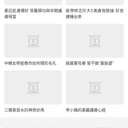
產后肌膚爆好 孫儷歸功與孕期護
偷學林志玲大S美膚夜間操 好皮
膚得當
膚睡出來
中韓女明星教你如何隱形毛孔
姚晨要亮膚 誓不做“黃臉婆”
三類美容水的神奇妙用
李小璐的美麗護膚心經