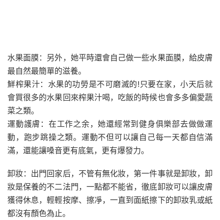
水果面膜：另外，她平時還會自己做一些水果面膜，給皮膚
最自然最簡單的滋養。
鮮榨果汁：水果的功勞是不可磨滅的!只要在家，小天后就
會買很多的水果回來榨果汁喝，吃飯的時候也會多多偏愛蔬
菜之類。
運動護膚：在工作之余，她還經常到健身俱樂部去做做運
動，跑步跳操之類。運動不但可以讓自己每一天都自信滿
滿，還能讓嗓音更有底氣，更有爆發力。
卸妝：出門回家后，不管有無化妝，第一件事就是卸妝，卸
妝是保養的不二法門，一點都不能省，徹底卸妝可以讓皮膚
獲得休息，輕輕按摩、擦凈，一直到面紙擦下的卸妝乳或紙
都沒有顏色為止。