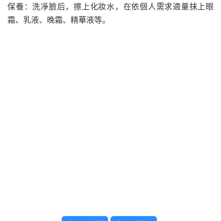
保養：洗凈臉后，擦上化妝水，在依個人需求適量抹上眼
霜、乳液、晚霜、精華液等。