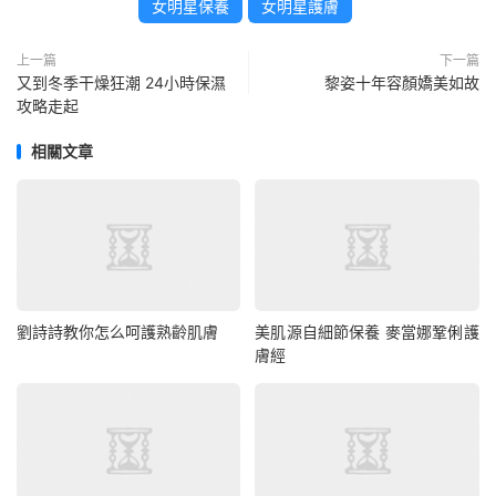
女明星保養
女明星護膚
上一篇
下一篇
又到冬季干燥狂潮 24小時保濕
黎姿十年容顏嬌美如故
攻略走起
相關文章
劉詩詩教你怎么呵護熟齡肌膚
美肌源自細節保養 麥當娜鞏俐護
膚經