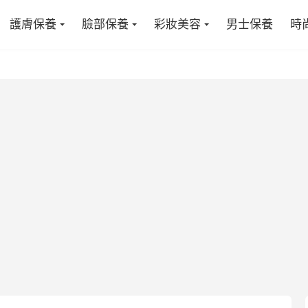
護膚保養
臉部保養
彩妝美容
男士保養
時