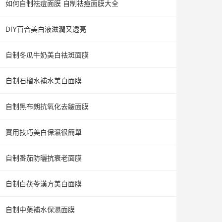
如何自制祛痘面膜 自制祛痘面膜大全
DIY百合美白液滋潤又透亮
自制冬瓜牛奶美白祛斑面膜
自制石榴水補水美白面膜
自制黑布朗抗氧化去皺面膜
實用技巧美白保濕很簡單
自制番茄防曬抗衰老面膜
自制白茯苓漢方美白面膜
自制中藥補水保濕面膜