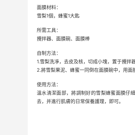
面膜材料：
雪梨1個，蜂蜜1大匙
所需工具：
攪拌器、面膜碗、面膜棒
自制方法：
1.雪梨洗凈，去皮及核，切成小塊，置于攪拌
2.將雪梨果泥、蜂蜜一同倒在面膜碗中，用面
使用方法：
溫水清潔面部，將調制好的雪梨蜂蜜面膜仔細
去，并進行肌膚的日常保養護理，即可。