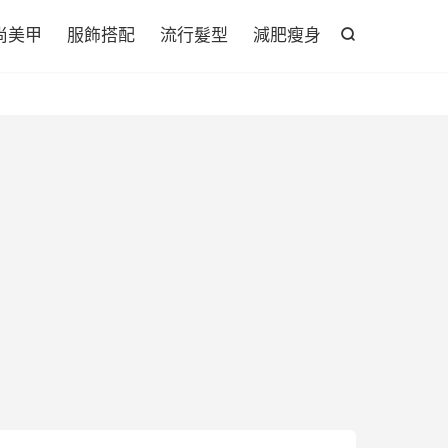

尚美甲
服飾搭配
流行髮型
減肥瘦身
