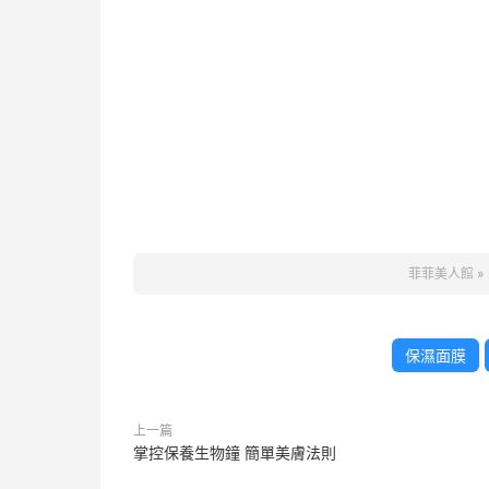
菲菲美人館
»
保濕面膜
上一篇
掌控保養生物鐘 簡單美膚法則