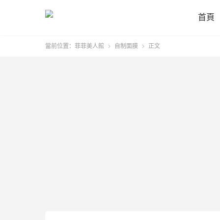
首頁
當前位置：
菲菲美人館
自制面膜
正文

