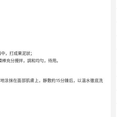
器中，打成果泥狀；
膜棒充分攪拌，調和均勻，待用。
地涂抹在面部肌膚上，靜敷約15分鐘后，以溫水徹底洗