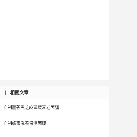
相關文章
自制蘆荟黑芝麻延緩衰老面膜
自制蜂蜜滋養保濕面膜