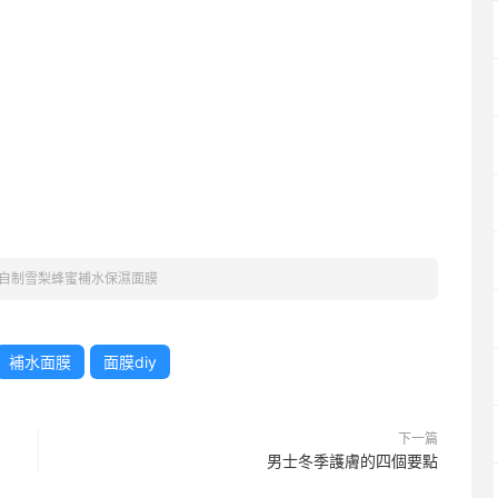
自制雪梨蜂蜜補水保濕面膜
補水面膜
面膜diy
下一篇
男士冬季護膚的四個要點